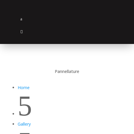
Pannellature
Home
5
Gallery